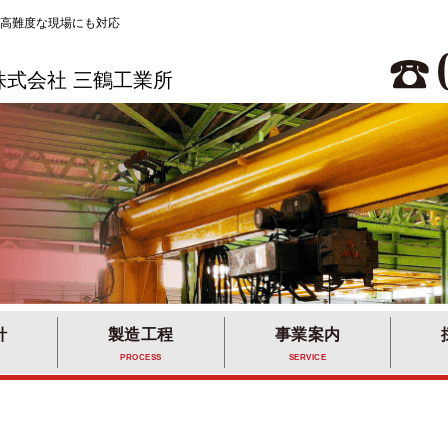
高難度な現場にも対応
株式会社 三鶴工業所
針
製造工程
事業案内
PROCESS
SERVICE